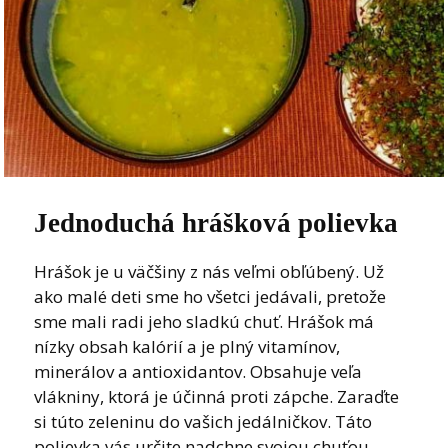
Jednoduchá hrášková polievka
Hrášok je u väčšiny z nás veľmi obľúbený. Už
ako malé deti sme ho všetci jedávali, pretože
sme mali radi jeho sladkú chuť. Hrášok má
nízky obsah kalórií a je plný vitamínov,
minerálov a antioxidantov. Obsahuje veľa
vlákniny, ktorá je účinná proti zápche. Zaraďte
si túto zeleninu do vašich jedálničkov. Táto
polievka vás určite nadchne svojou chuťou