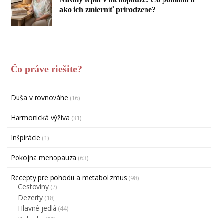
ako ich zmierniť prirodzene?
Čo práve riešite?
Duša v rovnováhe
(16)
Harmonická výživa
(31)
Inšpirácie
(1)
Pokojna menopauza
(63)
Recepty pre pohodu a metabolizmus
(98)
Cestoviny
(7)
Dezerty
(18)
Hlavné jedlá
(44)