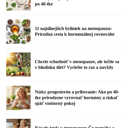
po 40-tke
11 najsilnejších byliniek na menopauzu:
Prírodná cesta k hormonálnej rovnováhe
Chcete schudnúť v menopauze, ale točíte sa
v bludisku diét? Vyriešte to raz a navždy
Nízky progesterón a priberanie: Ako po 40-
tke prirodzene vyrovnať hormóny a získať
späť vnútorný pokoj
Návaly tepla v menopauze: Čo pomáha a