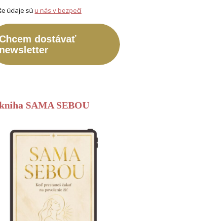
še údaje sú
u nás v bezpečí
Chcem dostávať
newsletter
-kniha SAMA SEBOU