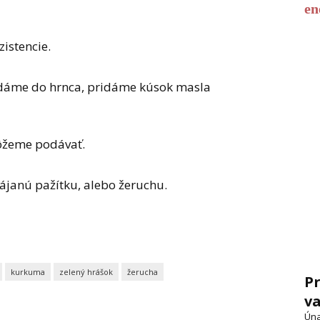
en
istencie.
 dáme do hrnca, pridáme kúsok masla
ôžeme podávať.
ájanú pažítku, alebo žeruchu.
kurkuma
zelený hrášok
žerucha
Pr
va
Úna