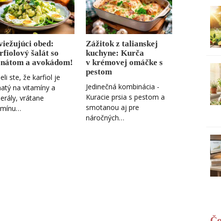
viežujúci obed:
Zážitok z talianskej
fiolový šalát so
kuchyne: Kurča
enátom a avokádom!
v krémovej omáčke s
pestom
li ste, že karfiol je
Jedinečná kombinácia -
atý na vitamíny a
Kuracie prsia s pestom a
erály, vrátane
smotanou aj pre
amínu…
náročných…
Čo