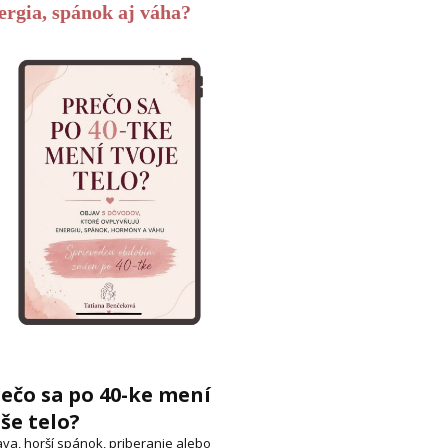
ergia, spánok aj váha?
ečo sa po 40-ke mení
še telo?
va, horší spánok, priberanie alebo