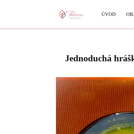
ÚVOD
OB
Jednoduchá hrášk