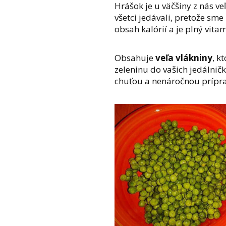
Hrášok je u väčšiny z nás v
všetci jedávali, pretože sme
obsah kalórií a je plný vita
Obsahuje
veľa vlákniny
, k
zeleninu do vašich jedálnič
chuťou a nenáročnou prípr