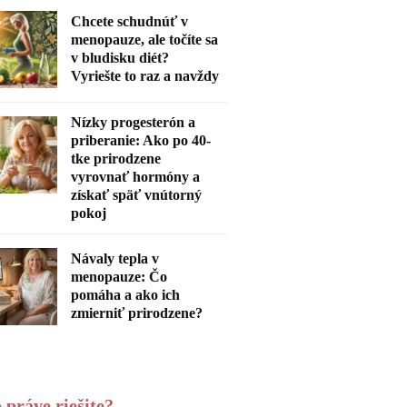
Chcete schudnúť v
menopauze, ale točíte sa
v bludisku diét?
Vyriešte to raz a navždy
Nízky progesterón a
priberanie: Ako po 40-
tke prirodzene
vyrovnať hormóny a
získať späť vnútorný
pokoj
Návaly tepla v
menopauze: Čo
pomáha a ako ich
zmierniť prirodzene?
 práve riešite?