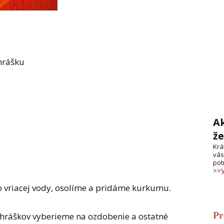
hrášku
Ak
ž
Krá
vás
pot
>>
o vriacej vody, osolíme a pridáme kurkumu.
Pr
 hráškov vyberieme na ozdobenie a ostatné