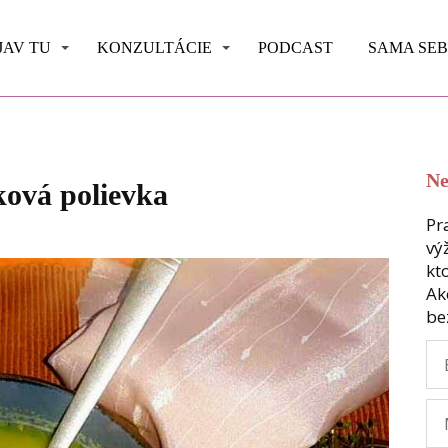
JAV TU
KONZULTÁCIE
PODCAST
SAMA SE
Ne
ová polievka
Pr
vý
kt
Ak
be