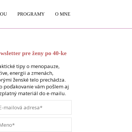
BOU
PROGRAMY
O MNE
wsletter pre ženy po 40-ke
aktické tipy o menopauze,
žive, energii a zmenách,
orými ženské telo prechádza.
o poďakovanie vám pošlem aj
zplatný materiál do e-mailu.