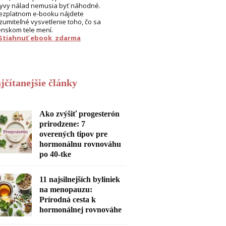
yvy nálad nemusia byť náhodné.
ezplatnom e-booku nájdete
zumiteľné vysvetlenie toho, čo sa
enskom tele mení.
 Stiahnuť ebook zdarma
jčítanejšie články
Ako zvýšiť progesterón
prirodzene: 7
overených tipov pre
hormonálnu rovnováhu
po 40-tke
11 najsilnejších byliniek
na menopauzu:
Prírodná cesta k
hormonálnej rovnováhe