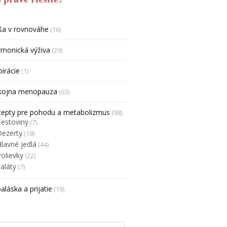
ša v rovnováhe
(16)
monická výživa
(29)
pirácie
(1)
kojna menopauza
(63)
cepty pre pohodu a metabolizmus
(98)
Cestoviny
(7)
Dezerty
(18)
lavné jedlá
(44)
olievky
(22)
aláty
(7)
aláska a prijatie
(19)