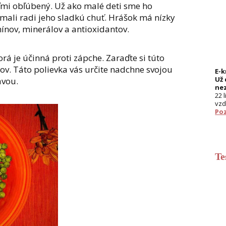
eľmi obľúbený. Už ako malé deti sme ho
 mali radi jeho sladkú chuť. Hrášok má nízky
mínov, minerálov a antioxidantov.
torá je účinná proti zápche. Zaraďte si túto
kov. Táto polievka vás určite nadchne svojou
E-
Už 
avou.
ne
22 
vzd
Poz
Te