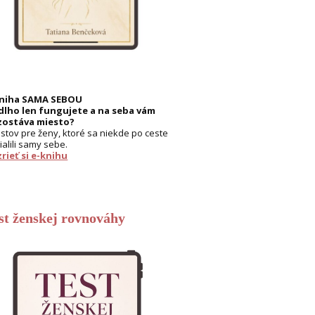
kniha SAMA SEBOU
dlho len fungujete a na seba vám
zostáva miesto?
listov pre ženy, ktoré sa niekde po ceste
ialili samy sebe.
rieť si e-knihu
st ženskej rovnováhy