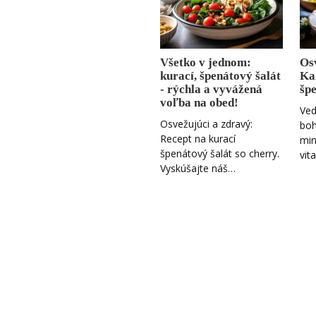
Všetko v jednom:
Os
kurací, špenátový šalát
Kar
- rýchla a vyvážená
šp
voľba na obed!
Vede
Osvežujúci a zdravý:
boh
Recept na kurací
min
špenátový šalát so cherry.
vit
Vyskúšajte náš…