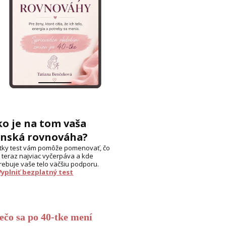
o je na tom vaša
enská rovnováha?
tky test vám pomôže pomenovať, čo
 teraz najviac vyčerpáva a kde
rebuje vaše telo väčšiu podporu.
Vyplniť bezplatný test
ečo sa po 40-tke mení