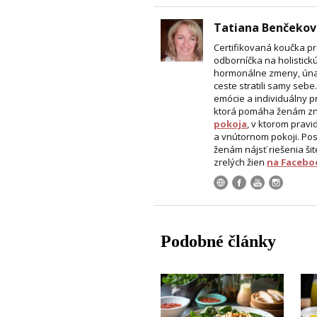
Tatiana Benčekov
Certifikovaná koučka p
odborníčka na holistick
hormonálne zmeny, únava
ceste stratili samy sebe
emócie a individuálny p
ktorá pomáha ženám zn
pokoja
, v ktorom pravi
a vnútornom pokoji. Po
ženám nájsť riešenia šit
zrelých žien
na Facebo
Podobné články