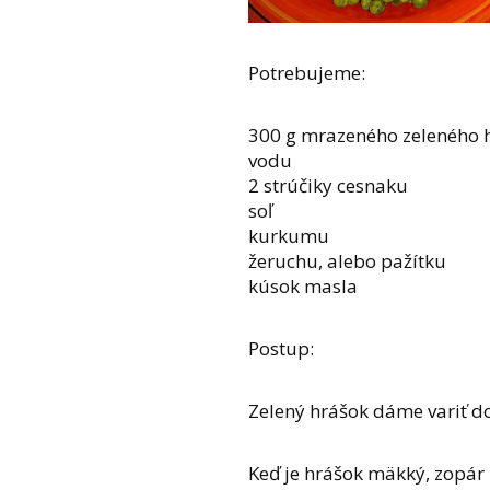
Potrebujeme:
300 g mrazeného zeleného 
vodu
2 strúčiky cesnaku
soľ
kurkumu
žeruchu, alebo pažítku
kúsok masla
Postup:
Zelený hrášok dáme variť d
Keď je hrášok mäkký, zopár