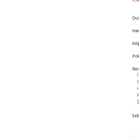
Du
Har
Inš
Po
Re
H
P
Š
Seb