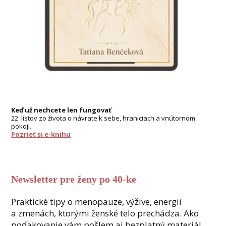
Keď už nechcete len fungovať
22 listov zo života o návrate k sebe, hraniciach a vnútornom
pokoji.
Pozrieť si e-knihu
Newsletter pre ženy po 40-ke
Praktické tipy o menopauze, výžive, energii
a zmenách, ktorými ženské telo prechádza. Ako
poďakovanie vám pošlem aj bezplatný materiál