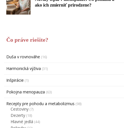
ako ich zmierniť prirodzene?
Čo práve riešite?
Duša v rovnováhe
(16)
Harmonická výživa
(31)
Inšpirácie
(1)
Pokojna menopauza
(63)
Recepty pre pohodu a metabolizmus
(98)
Cestoviny
(7)
Dezerty
(18)
Hlavné jedlá
(44)
Polievky
(22)