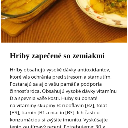
Hríby zapečené so zemiakmi
Hríby obsahujú vysoké dávky antioxidantov,
ktoré vás ochránia pred stresom a starnutím.
Postarajú sa aj o vašu pamäť a podporia
činnosť srdca. Obsahujú vysoké dávky vitamínu
D a spevnia vaše kosti. Huby sú bohaté
na vitamíny skupiny B: riboflavín [B2], folát
[B9], tiamín [B1 a niacín [B3]. Ich častou
konzumáciou si zvýšite imunitu. Vyskúšajte
tento zaujímavý recept. Potrebujeme: 30 g