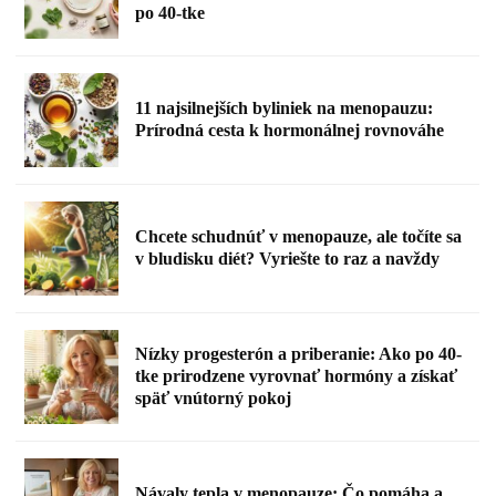
po 40-tke
11 najsilnejších byliniek na menopauzu:
Prírodná cesta k hormonálnej rovnováhe
Chcete schudnúť v menopauze, ale točíte sa
v bludisku diét? Vyriešte to raz a navždy
Nízky progesterón a priberanie: Ako po 40-
tke prirodzene vyrovnať hormóny a získať
späť vnútorný pokoj
Návaly tepla v menopauze: Čo pomáha a