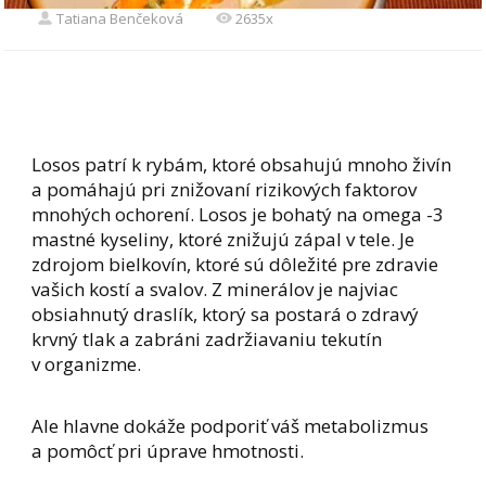
Tatiana Benčeková
2635x
Losos patrí k rybám, ktoré obsahujú mnoho živín
a pomáhajú pri znižovaní rizikových faktorov
mnohých ochorení. Losos je bohatý na omega -3
mastné kyseliny, ktoré znižujú zápal v tele. Je
zdrojom bielkovín, ktoré sú dôležité pre zdravie
vašich kostí a svalov. Z minerálov je najviac
obsiahnutý draslík, ktorý sa postará o zdravý
krvný tlak a zabráni zadržiavaniu tekutín
v organizme.
Ale hlavne dokáže podporiť váš metabolizmus
a pomôcť pri úprave hmotnosti.