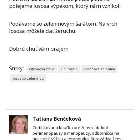
polejeme lososa výpekom, ktorý nám vznikol.
Podávame so zeleninovým šalátom. Na vrch
lososa môžete dať žeruchu.
Dobrú chuť vám prajem
Štítky:
citrónová šťava
Ghí maslo
koreňová zelenina
losos so zeleninou
Tatiana Benčeková
Certifikovaná koučka pre ženy v období
perimenopauzy a menopauzy, odborníčka na
holistickú výživu a terapeutka. Sprevádza ženy,