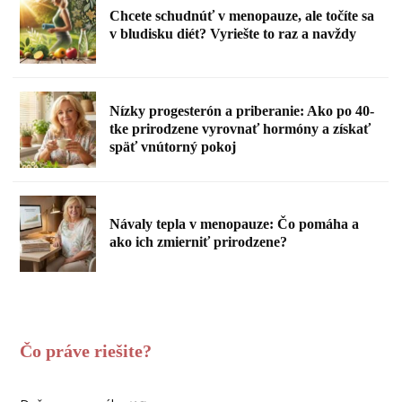
Chcete schudnúť v menopauze, ale točíte sa
v bludisku diét? Vyriešte to raz a navždy
Nízky progesterón a priberanie: Ako po 40-
tke prirodzene vyrovnať hormóny a získať
späť vnútorný pokoj
Návaly tepla v menopauze: Čo pomáha a
ako ich zmierniť prirodzene?
Čo práve riešite?