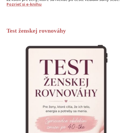
Pozrieť si e-knihu
Test ženskej rovnováhy