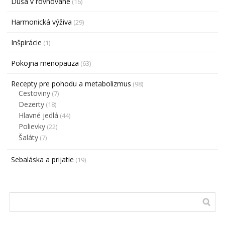
Duša v rovnováhe
(16)
Harmonická výživa
(29)
Inšpirácie
(1)
Pokojna menopauza
(63)
Recepty pre pohodu a metabolizmus
(98)
Cestoviny
(7)
Dezerty
(18)
Hlavné jedlá
(44)
Polievky
(22)
Šaláty
(7)
Sebaláska a prijatie
(19)