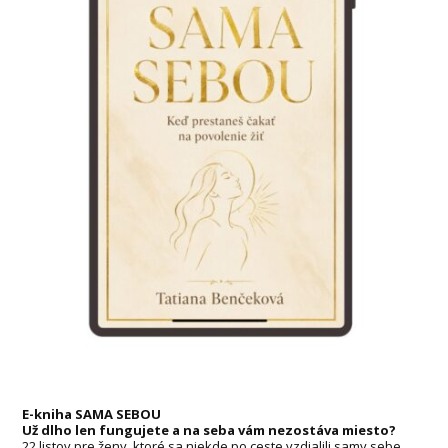
E-kniha SAMA SEBOU
Už dlho len fungujete a na seba vám nezostáva miesto?
22 listov pre ženy, ktoré sa niekde po ceste vzdialili samy sebe.