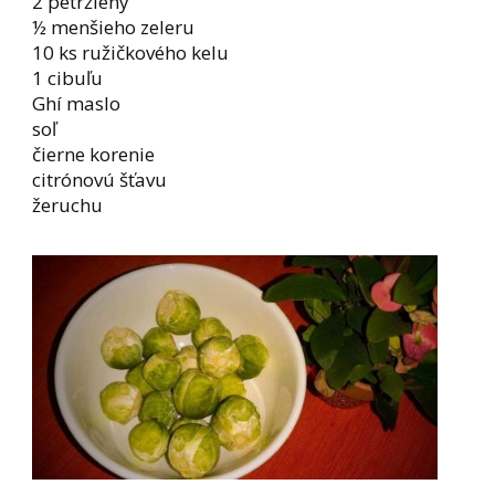
2 petržleny
½ menšieho zeleru
10 ks ružičkového kelu
1 cibuľu
Ghí maslo
soľ
čierne korenie
citrónovú šťavu
žeruchu