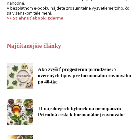
náhodné.
V bezplatnom e-booku nájdete zrozumiteľné vysvetlenie toho, čo
sa v ženskom tele mení.
>> Stiahnuť ebook zdarma
Najčítanejšie články
Ako zvýšiť progesterón prirodzene: 7
overených tipov pre hormonálnu rovnováhu
po 40-tke
11 najsilnejších byliniek na menopauzu:
Prírodná cesta k hormonálnej rovnováhe