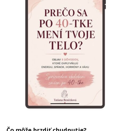
Čo môže brzdiť chudnutie?