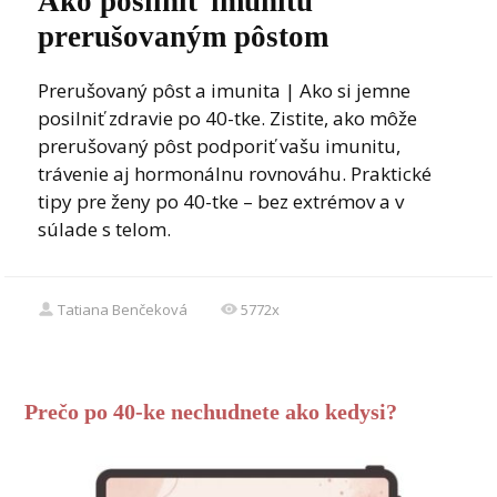
Ako posilniť imunitu
prerušovaným pôstom
Prerušovaný pôst a imunita | Ako si jemne
posilniť zdravie po 40-tke. Zistite, ako môže
prerušovaný pôst podporiť vašu imunitu,
trávenie aj hormonálnu rovnováhu. Praktické
tipy pre ženy po 40-tke – bez extrémov a v
súlade s telom.
Tatiana Benčeková
5772x
Prečo po 40-ke nechudnete ako kedysi?