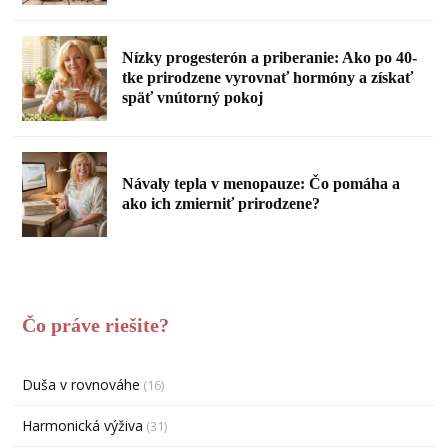
Nízky progesterón a priberanie: Ako po 40-
tke prirodzene vyrovnať hormóny a získať
späť vnútorný pokoj
Návaly tepla v menopauze: Čo pomáha a
ako ich zmierniť prirodzene?
Čo práve riešite?
Duša v rovnováhe
(16)
Harmonická výživa
(31)