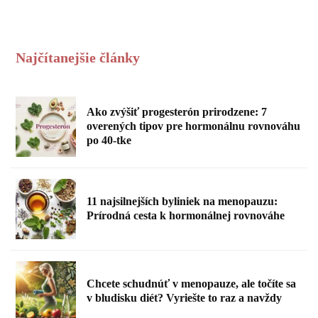
Najčítanejšie články
Ako zvýšiť progesterón prirodzene: 7
overených tipov pre hormonálnu rovnováhu
po 40-tke
11 najsilnejších byliniek na menopauzu:
Prírodná cesta k hormonálnej rovnováhe
Chcete schudnúť v menopauze, ale točíte sa
v bludisku diét? Vyriešte to raz a navždy