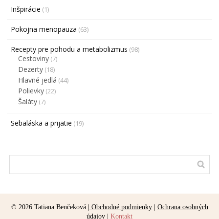
Inšpirácie
(1)
Pokojna menopauza
(63)
Recepty pre pohodu a metabolizmus
(98)
Cestoviny
(7)
Dezerty
(18)
Hlavné jedlá
(44)
Polievky
(22)
Šaláty
(7)
Sebaláska a prijatie
(19)
© 2026 Tatiana Benčeková |
Obchodné podmienky
|
Ochrana osobných
údajov
|
Kontakt