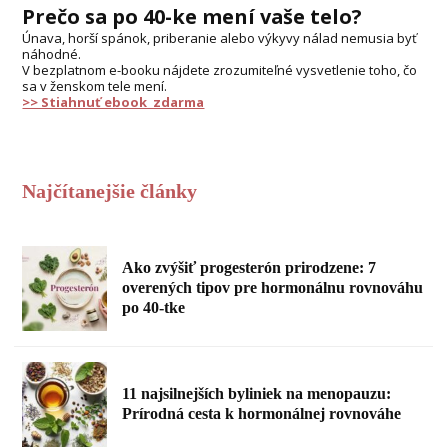
Prečo sa po 40-ke mení vaše telo?
Únava, horší spánok, priberanie alebo výkyvy nálad nemusia byť
náhodné.
V bezplatnom e-booku nájdete zrozumiteľné vysvetlenie toho, čo
sa v ženskom tele mení.
>> Stiahnuť ebook zdarma
Najčítanejšie články
Ako zvýšiť progesterón prirodzene: 7
overených tipov pre hormonálnu rovnováhu
po 40-tke
11 najsilnejších byliniek na menopauzu:
Prírodná cesta k hormonálnej rovnováhe