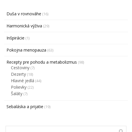
Duša v rovnováhe
(16)
Harmonická výživa
(29)
Inšpirácie
(1)
Pokojna menopauza
(63)
Recepty pre pohodu a metabolizmus
(98)
Cestoviny
(7)
Dezerty
(18)
Hlavné jedlá
(44)
Polievky
(22)
Šaláty
(7)
Sebaláska a prijatie
(19)