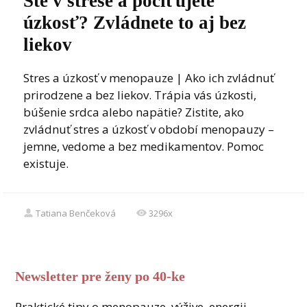
Ste v strese a pociťujete
úzkosť? Zvládnete to aj bez
liekov
Stres a úzkosť v menopauze | Ako ich zvládnuť
prirodzene a bez liekov. Trápia vás úzkosti,
búšenie srdca alebo napätie? Zistite, ako
zvládnuť stres a úzkosť v období menopauzy –
jemne, vedome a bez medikamentov. Pomoc
existuje.
Tatiana Benčeková
3296x
Newsletter pre ženy po 40-ke
Praktické tipy o menopauze, výžive, energii