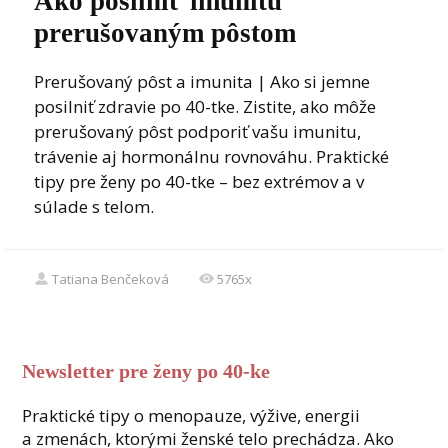
Ako posilniť imunitu
prerušovaným pôstom
Prerušovaný pôst a imunita | Ako si jemne
posilniť zdravie po 40-tke. Zistite, ako môže
prerušovaný pôst podporiť vašu imunitu,
trávenie aj hormonálnu rovnováhu. Praktické
tipy pre ženy po 40-tke – bez extrémov a v
súlade s telom.
Tatiana Benčeková
5765x
Newsletter pre ženy po 40-ke
Praktické tipy o menopauze, výžive, energii
a zmenách, ktorými ženské telo prechádza. Ako