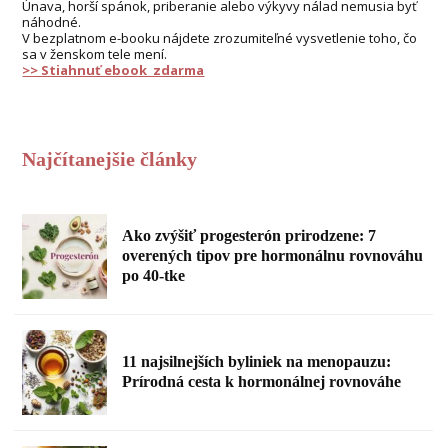
Únava, horší spánok, priberanie alebo výkyvy nálad nemusia byť
náhodné.
V bezplatnom e-booku nájdete zrozumiteľné vysvetlenie toho, čo
sa v ženskom tele mení.
>> Stiahnuť ebook zdarma
Najčítanejšie články
Ako zvýšiť progesterón prirodzene: 7
overených tipov pre hormonálnu rovnováhu
po 40-tke
11 najsilnejších byliniek na menopauzu:
Prírodná cesta k hormonálnej rovnováhe