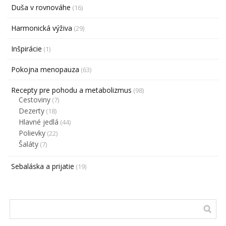
Duša v rovnováhe
(16)
Harmonická výživa
(29)
Inšpirácie
(1)
Pokojna menopauza
(63)
Recepty pre pohodu a metabolizmus
(98)
Cestoviny
(7)
Dezerty
(18)
Hlavné jedlá
(44)
Polievky
(22)
Šaláty
(7)
Sebaláska a prijatie
(19)