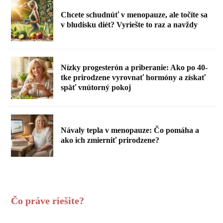
Chcete schudnúť v menopauze, ale točíte sa
v bludisku diét? Vyriešte to raz a navždy
Nízky progesterón a priberanie: Ako po 40-
tke prirodzene vyrovnať hormóny a získať
späť vnútorný pokoj
Návaly tepla v menopauze: Čo pomáha a
ako ich zmierniť prirodzene?
Čo práve riešite?