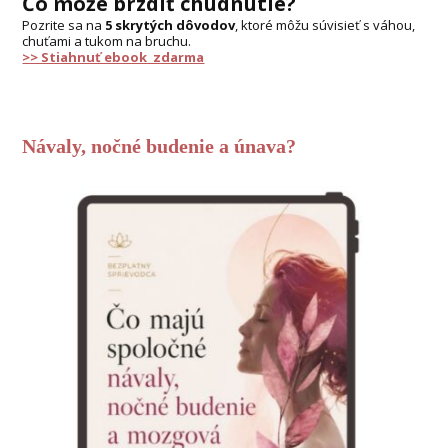
Čo môže brzdiť chudnutie?
Pozrite sa na
5 skrytých dôvodov
, ktoré môžu súvisieť s váhou,
chuťami a tukom na bruchu.
>> Stiahnuť ebook zdarma
Návaly, nočné budenie a únava?