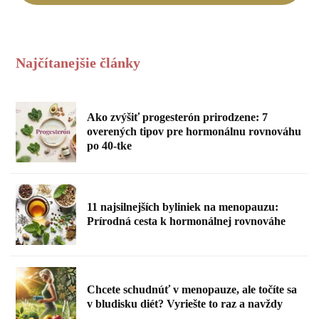
Najčítanejšie články
Ako zvýšiť progesterón prirodzene: 7
overených tipov pre hormonálnu rovnováhu
po 40-tke
11 najsilnejších byliniek na menopauzu:
Prírodná cesta k hormonálnej rovnováhe
Chcete schudnúť v menopauze, ale točíte sa
v bludisku diét? Vyriešte to raz a navždy