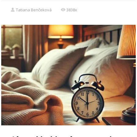
Tatiana Benčeková
3838x