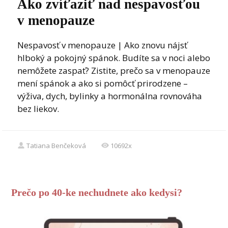
Ako zvíťaziť nad nespavosťou
v menopauze
Nespavosť v menopauze | Ako znovu nájsť
hlboký a pokojný spánok. Budíte sa v noci alebo
nemôžete zaspať? Zistite, prečo sa v menopauze
mení spánok a ako si pomôcť prirodzene –
výživa, dych, bylinky a hormonálna rovnováha
bez liekov.
Tatiana Benčeková
10692x
Prečo po 40-ke nechudnete ako kedysi?