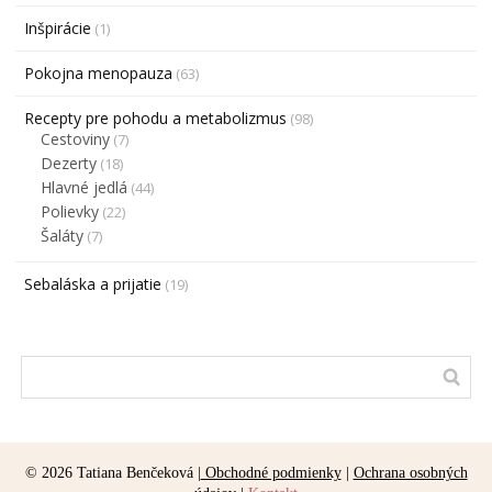
Inšpirácie
(1)
Pokojna menopauza
(63)
Recepty pre pohodu a metabolizmus
(98)
Cestoviny
(7)
Dezerty
(18)
Hlavné jedlá
(44)
Polievky
(22)
Šaláty
(7)
Sebaláska a prijatie
(19)
© 2026 Tatiana Benčeková |
Obchodné podmienky
|
Ochrana osobných