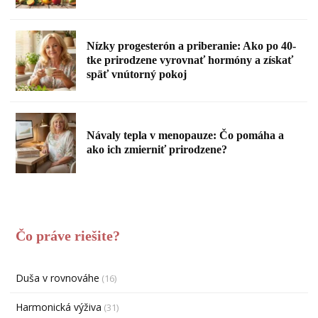
Nízky progesterón a priberanie: Ako po 40-
tke prirodzene vyrovnať hormóny a získať
späť vnútorný pokoj
Návaly tepla v menopauze: Čo pomáha a
ako ich zmierniť prirodzene?
Čo práve riešite?
Duša v rovnováhe
(16)
Harmonická výživa
(31)