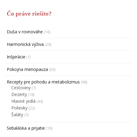
Čo práve riešite?
Duša v rovnováhe
(16)
Harmonická výživa
(29)
Inšpirácie
(1)
Pokojna menopauza
(63)
Recepty pre pohodu a metabolizmus
(98)
Cestoviny
(7)
Dezerty
(18)
Hlavné jedlá
(44)
Polievky
(22)
Šaláty
(7)
Sebaláska a prijatie
(19)