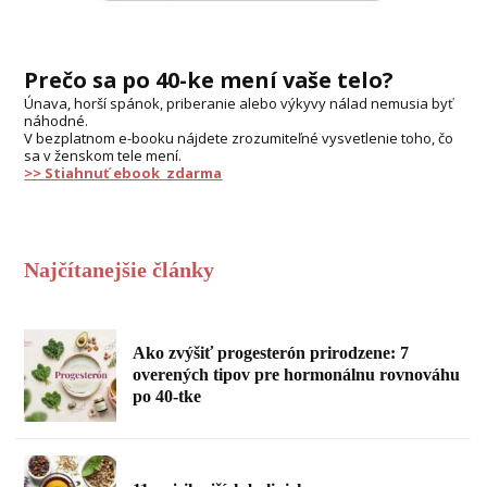
Prečo sa po 40-ke mení vaše telo?
Únava, horší spánok, priberanie alebo výkyvy nálad nemusia byť
náhodné.
V bezplatnom e-booku nájdete zrozumiteľné vysvetlenie toho, čo
sa v ženskom tele mení.
>> Stiahnuť ebook zdarma
Najčítanejšie články
Ako zvýšiť progesterón prirodzene: 7
overených tipov pre hormonálnu rovnováhu
po 40-tke