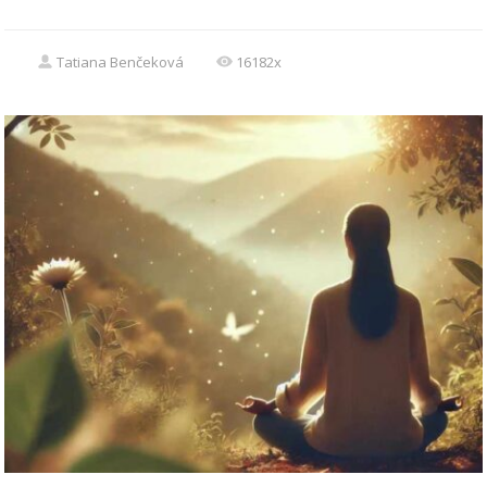
Tatiana Benčeková
16182x