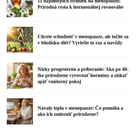
11 najsilnejších byliniek na menopauzu:
Prírodná cesta k hormonálnej rovnováhe
Chcete schudnúť v menopauze, ale točíte sa
v bludisku diét? Vyriešte to raz a navždy
Nízky progesterón a priberanie: Ako po 40-
tke prirodzene vyrovnať hormóny a získať
späť vnútorný pokoj
Návaly tepla v menopauze: Čo pomáha a
ako ich zmierniť prirodzene?