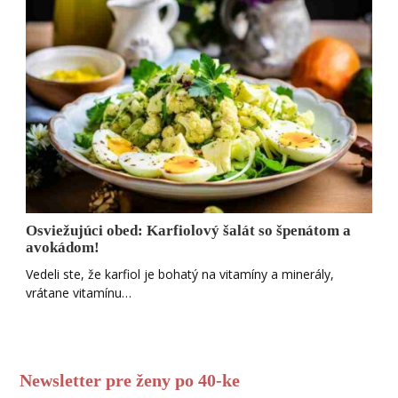
Osviežujúci obed: Karfiolový šalát so špenátom a
avokádom!
Vedeli ste, že karfiol je bohatý na vitamíny a minerály,
vrátane vitamínu…
Newsletter pre ženy po 40-ke