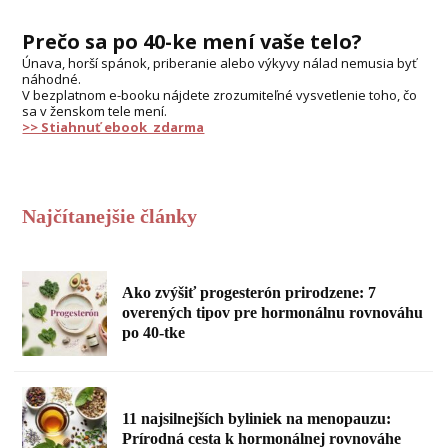
Prečo sa po 40-ke mení vaše telo?
Únava, horší spánok, priberanie alebo výkyvy nálad nemusia byť
náhodné.
V bezplatnom e-booku nájdete zrozumiteľné vysvetlenie toho, čo
sa v ženskom tele mení.
>> Stiahnuť ebook zdarma
Najčítanejšie články
Ako zvýšiť progesterón prirodzene: 7
overených tipov pre hormonálnu rovnováhu
po 40-tke
11 najsilnejších byliniek na menopauzu:
Prírodná cesta k hormonálnej rovnováhe