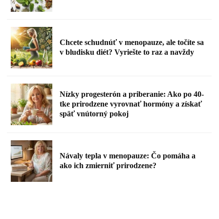
Chcete schudnúť v menopauze, ale točíte sa
v bludisku diét? Vyriešte to raz a navždy
Nízky progesterón a priberanie: Ako po 40-
tke prirodzene vyrovnať hormóny a získať
späť vnútorný pokoj
Návaly tepla v menopauze: Čo pomáha a
ako ich zmierniť prirodzene?