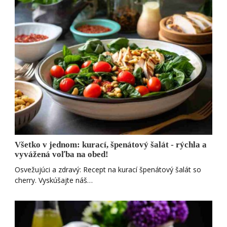
Všetko v jednom: kurací, špenátový šalát - rýchla a
vyvážená voľba na obed!
Osvežujúci a zdravý: Recept na kurací špenátový šalát so
cherry. Vyskúšajte náš…