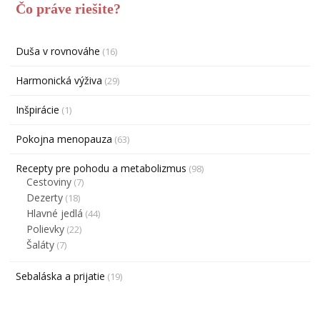
Čo práve riešite?
Duša v rovnováhe
(16)
Harmonická výživa
(29)
Inšpirácie
(1)
Pokojna menopauza
(63)
Recepty pre pohodu a metabolizmus
(98)
Cestoviny
(7)
Dezerty
(18)
Hlavné jedlá
(44)
Polievky
(22)
Šaláty
(7)
Sebaláska a prijatie
(19)