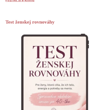
Pozrieť si e-knihu
Test ženskej rovnováhy