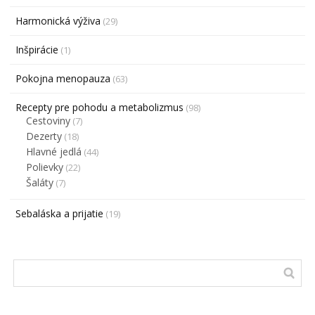
Harmonická výživa
(29)
Inšpirácie
(1)
Pokojna menopauza
(63)
Recepty pre pohodu a metabolizmus
(98)
Cestoviny
(7)
Dezerty
(18)
Hlavné jedlá
(44)
Polievky
(22)
Šaláty
(7)
Sebaláska a prijatie
(19)