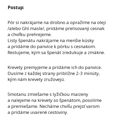
Postup:
Pór si nakrájame na drobno a opražíme na oleji
/alebo Ghí masle/, pridáme prelisovaný cesnak
a chvíľku prehrejeme.
Listy špenátu nakrájame na menšie kúsky
a pridáme do panvice k pórku s cesnakom.
Restujeme, kým sa špenát zredukuje a zmäkne.
Krevety premyjeme a pridáme ich do panvice.
Dusíme z každej strany približne 2-3 minúty,
kým nám krevety zružovejú.
Smotanu zmiešame s lyžičkou maizeny
a nalejeme na krevety so špenátom, posolíme
a premiešame. Necháme chvíľu prejsť varom
a pridáme uvarené cestoviny.