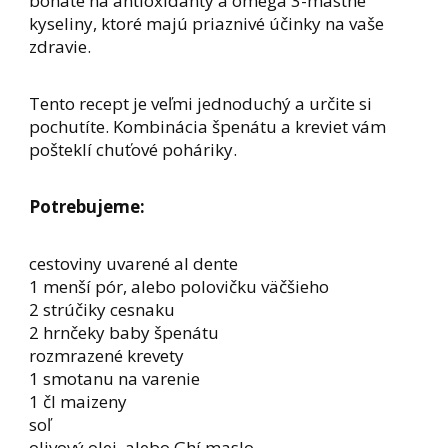
bohaté na antioxidanty a omega 3-mastné
kyseliny, ktoré majú priaznivé účinky na vaše
zdravie.
Tento recept je veľmi jednoduchý a určite si
pochutíte. Kombinácia špenátu a kreviet vám
pošteklí chuťové poháriky.
Potrebujeme:
cestoviny uvarené al dente
1 menší pór, alebo polovičku väčšieho
2 strúčiky cesnaku
2 hrnčeky baby špenátu
rozmrazené krevety
1 smotanu na varenie
1 čl maizeny
soľ
olivový olej, alebo Ghí maslo