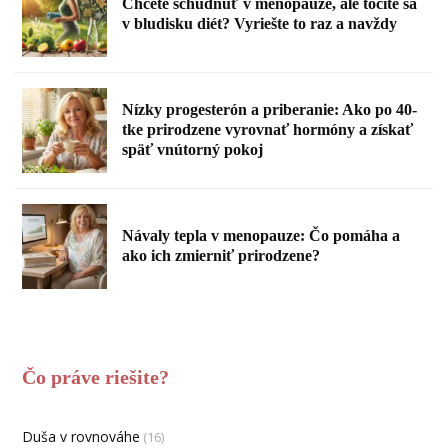
Chcete schudnúť v menopauze, ale točíte sa
v bludisku diét? Vyriešte to raz a navždy
Nízky progesterón a priberanie: Ako po 40-
tke prirodzene vyrovnať hormóny a získať
späť vnútorný pokoj
Návaly tepla v menopauze: Čo pomáha a
ako ich zmierniť prirodzene?
Čo práve riešite?
Duša v rovnováhe
(16)