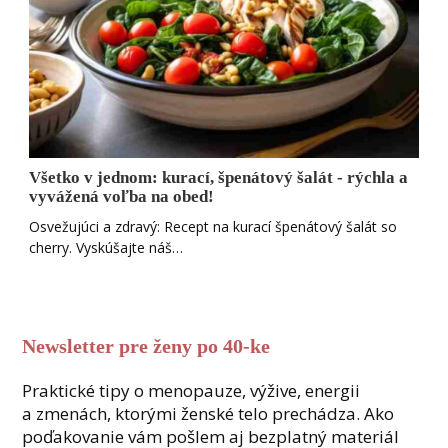
Všetko v jednom: kurací, špenátový šalát - rýchla a
vyvážená voľba na obed!
Osvežujúci a zdravý: Recept na kurací špenátový šalát so
cherry. Vyskúšajte náš…
Newsletter pre ženy po 40-ke
Praktické tipy o menopauze, výžive, energii
a zmenách, ktorými ženské telo prechádza. Ako
poďakovanie vám pošlem aj bezplatný materiál