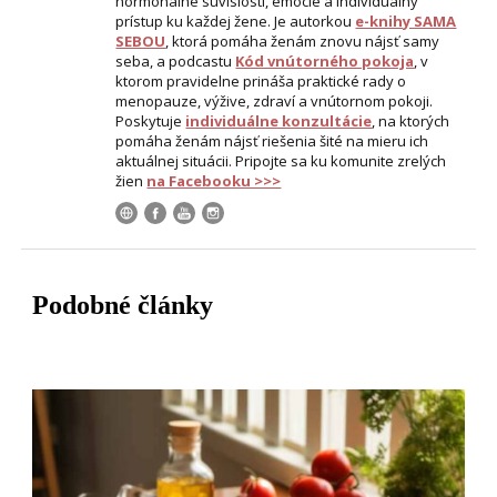
hormonálne súvislosti, emócie a individuálny
prístup ku každej žene. Je autorkou
e-knihy SAMA
SEBOU
, ktorá pomáha ženám znovu nájsť samy
seba, a podcastu
Kód vnútorného pokoja
, v
ktorom pravidelne prináša praktické rady o
menopauze, výžive, zdraví a vnútornom pokoji.
Poskytuje
individuálne konzultácie
, na ktorých
pomáha ženám nájsť riešenia šité na mieru ich
aktuálnej situácii. Pripojte sa ku komunite zrelých
žien
na Facebooku >>>
Podobné články