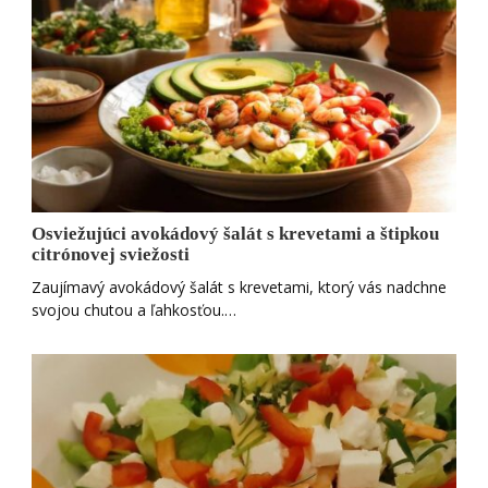
Osviežujúci avokádový šalát s krevetami a štipkou
citrónovej sviežosti
Zaujímavý avokádový šalát s krevetami, ktorý vás nadchne
svojou chutou a ľahkosťou.…