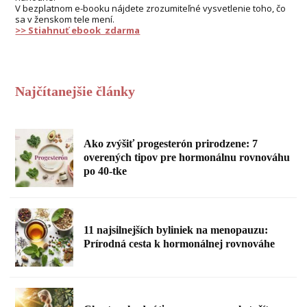
V bezplatnom e-booku nájdete zrozumiteľné vysvetlenie toho, čo
sa v ženskom tele mení.
>> Stiahnuť ebook zdarma
Najčítanejšie články
Ako zvýšiť progesterón prirodzene: 7
overených tipov pre hormonálnu rovnováhu
po 40-tke
11 najsilnejších byliniek na menopauzu:
Prírodná cesta k hormonálnej rovnováhe