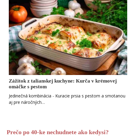
Zážitok z talianskej kuchyne: Kurča v krémovej
omáčke s pestom
Jedinečná kombinácia - Kuracie prsia s pestom a smotanou
aj pre náročných…
Prečo po 40-ke nechudnete ako kedysi?