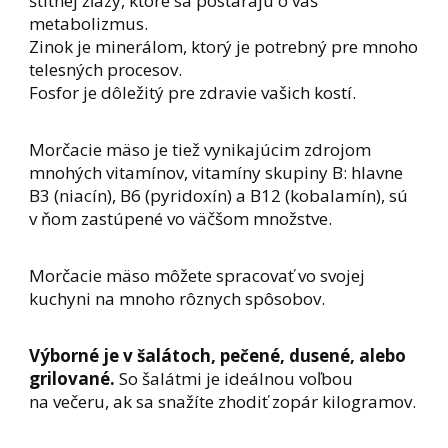
štítnej žľazy, ktoré sa postarajú o váš
metabolizmus.
Zinok je minerálom, ktorý je potrebný pre mnoho
telesných procesov.
Fosfor je dôležitý pre zdravie vašich kostí.
Morčacie mäso je tiež vynikajúcim zdrojom
mnohých vitamínov, vitamíny skupiny B: hlavne
B3 (niacín), B6 (pyridoxín) a B12 (kobalamín), sú
v ňom zastúpené vo väčšom množstve.
Morčacie mäso môžete spracovať vo svojej
kuchyni na mnoho rôznych spôsobov.
Výborné je v šalátoch, pečené, dusené, alebo
grilované.
So šalátmi je ideálnou voľbou
na večeru, ak sa snažíte zhodiť zopár kilogramov.