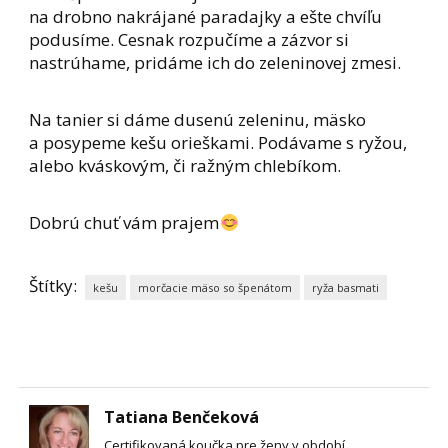
na drobno nakrájané paradajky a ešte chvíľu
podusíme. Cesnak rozpučíme a zázvor si
nastrúhame, pridáme ich do zeleninovej zmesi.
Na tanier si dáme dusenú zeleninu, mäsko
a posypeme kešu orieškami. Podávame s ryžou,
alebo kváskovým, či ražným chlebíkom.
Dobrú chuť vám prajem
Štítky:
kešu
morčacie mäso so špenátom
ryža basmati
Tatiana Benčeková
Certifikovaná koučka pre ženy v období