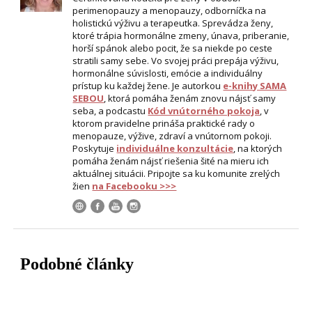
perimenopauzy a menopauzy, odborníčka na
holistickú výživu a terapeutka. Sprevádza ženy,
ktoré trápia hormonálne zmeny, únava, priberanie,
horší spánok alebo pocit, že sa niekde po ceste
stratili samy sebe. Vo svojej práci prepája výživu,
hormonálne súvislosti, emócie a individuálny
prístup ku každej žene. Je autorkou
e-knihy SAMA
SEBOU
, ktorá pomáha ženám znovu nájsť samy
seba, a podcastu
Kód vnútorného pokoja
, v
ktorom pravidelne prináša praktické rady o
menopauze, výžive, zdraví a vnútornom pokoji.
Poskytuje
individuálne konzultácie
, na ktorých
pomáha ženám nájsť riešenia šité na mieru ich
aktuálnej situácii. Pripojte sa ku komunite zrelých
žien
na Facebooku >>>
Podobné články