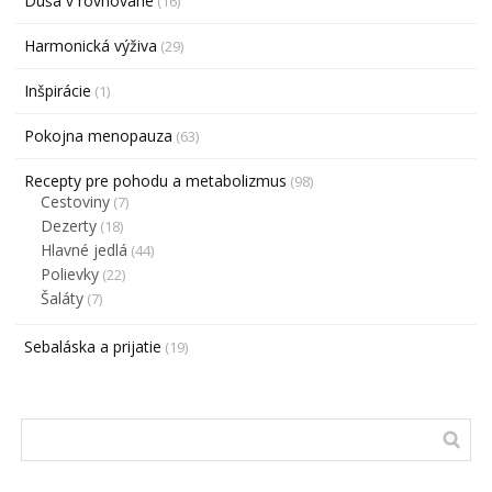
Duša v rovnováhe
(16)
Harmonická výživa
(29)
Inšpirácie
(1)
Pokojna menopauza
(63)
Recepty pre pohodu a metabolizmus
(98)
Cestoviny
(7)
Dezerty
(18)
Hlavné jedlá
(44)
Polievky
(22)
Šaláty
(7)
Sebaláska a prijatie
(19)