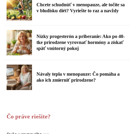
Chcete schudnúť v menopauze, ale točíte sa
v bludisku diét? Vyriešte to raz a navždy
Nízky progesterón a priberanie: Ako po 40-
tke prirodzene vyrovnať hormóny a získať
späť vnútorný pokoj
Návaly tepla v menopauze: Čo pomáha a
ako ich zmierniť prirodzene?
Čo práve riešite?