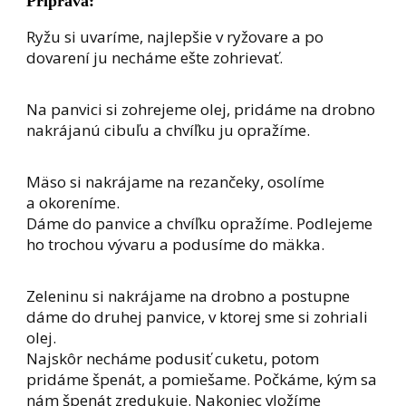
Príprava:
Ryžu si uvaríme, najlepšie v ryžovare a po
dovarení ju necháme ešte zohrievať.
Na panvici si zohrejeme olej, pridáme na drobno
nakrájanú cibuľu a chvíľku ju opražíme.
Mäso si nakrájame na rezančeky, osolíme
a okoreníme.
Dáme do panvice a chvíľku opražíme. Podlejeme
ho trochou vývaru a podusíme do mäkka.
Zeleninu si nakrájame na drobno a postupne
dáme do druhej panvice, v ktorej sme si zohriali
olej.
Najskôr necháme podusiť cuketu, potom
pridáme špenát, a pomiešame. Počkáme, kým sa
nám špenát zredukuje. Nakoniec vložíme