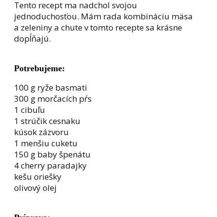
Tento recept ma nadchol svojou
jednoduchosťou. Mám rada kombináciu mäsa
a zeleniny a chute v tomto recepte sa krásne
dopĺňajú.
Potrebujeme:
100 g ryže basmati
300 g morčacích pŕs
1 cibuľu
1 strúčik cesnaku
kúsok zázvoru
1 menšiu cuketu
150 g baby špenátu
4 cherry paradajky
kešu oriešky
olivový olej