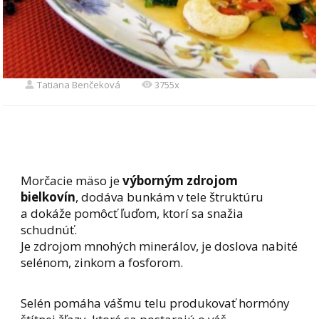
Tatiana Benčeková
3755x
Morčacie mäso je
výborným zdrojom
bielkovín
, dodáva bunkám v tele štruktúru
a dokáže pomôcť ľuďom, ktorí sa snažia
schudnúť.
Je zdrojom mnohých minerálov, je doslova nabité
selénom, zinkom a fosforom.
Selén pomáha vášmu telu produkovať hormóny