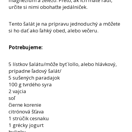
magnézium a železo. Preto, ak ich máte radi,
určite si nimi obohaťte jedálniček.
Tento šalát je na prípravu jednoduchý a môžete
si ho dať ako ľahký obed, alebo večeru.
Potrebujeme:
5 lístkov šalátu/môže byť lollo, alebo hlávkový,
prípadne ľadový šalát/
5 sušených paradajok
100 g tvrdého syra
2 vajcia
soľ
čierne korenie
citrónová šťava
1 strúčik cesnaku
1 grécky jogurt
bylinky