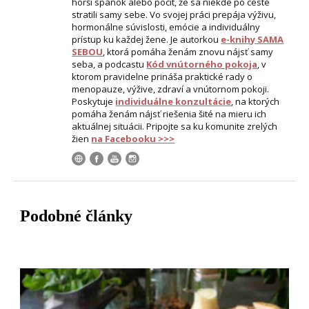
horší spánok alebo pocit, že sa niekde po ceste
stratili samy sebe. Vo svojej práci prepája výživu,
hormonálne súvislosti, emócie a individuálny
prístup ku každej žene. Je autorkou
e-knihy SAMA
SEBOU
, ktorá pomáha ženám znovu nájsť samy
seba, a podcastu
Kód vnútorného pokoja
, v
ktorom pravidelne prináša praktické rady o
menopauze, výžive, zdraví a vnútornom pokoji.
Poskytuje
individuálne konzultácie
, na ktorých
pomáha ženám nájsť riešenia šité na mieru ich
aktuálnej situácii. Pripojte sa ku komunite zrelých
žien
na Facebooku >>>
Podobné články