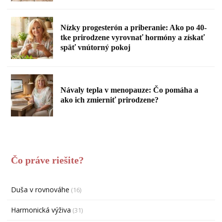
Nízky progesterón a priberanie: Ako po 40-
tke prirodzene vyrovnať hormóny a získať
späť vnútorný pokoj
Návaly tepla v menopauze: Čo pomáha a
ako ich zmierniť prirodzene?
Čo práve riešite?
Duša v rovnováhe
(16)
Harmonická výživa
(31)