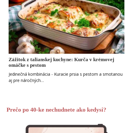
Zážitok z talianskej kuchyne: Kurča v krémovej
omáčke s pestom
Jedinečná kombinácia - Kuracie prsia s pestom a smotanou
aj pre náročných…
Prečo po 40-ke nechudnete ako kedysi?