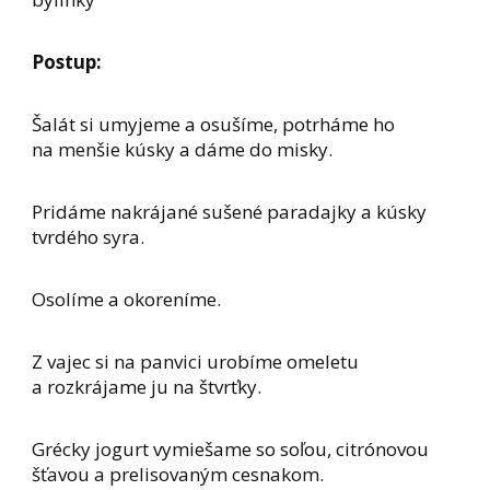
Postup:
Šalát si umyjeme a osušíme, potrháme ho
na menšie kúsky a dáme do misky.
Pridáme nakrájané sušené paradajky a kúsky
tvrdého syra.
Osolíme a okoreníme.
Z vajec si na panvici urobíme omeletu
a rozkrájame ju na štvrťky.
Grécky jogurt vymiešame so soľou, citrónovou
šťavou a prelisovaným cesnakom.