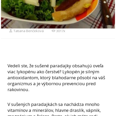
Tatiana Benčeková
3017x
Vedeli ste, že sušené paradajky obsahujú oveľa
viac lykopénu ako čerstvé? Lykopén je silným
antioxidantom, ktorý blahodarne pôsobí na váš
organizmus a je výbornou prevenciou pred
rakovinou.
V sušených paradajkách sa nachádza mnoho
vitamínov a minerálov, hlavne draslík, vápnik,