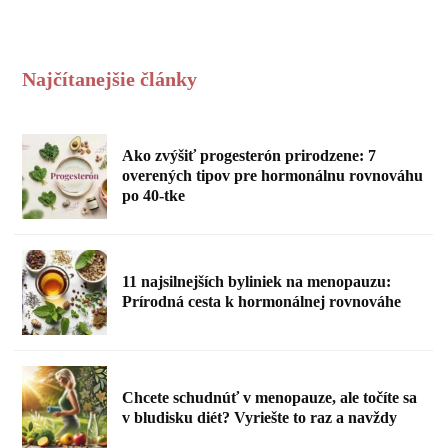
Najčítanejšie články
Ako zvýšiť progesterón prirodzene: 7
overených tipov pre hormonálnu rovnováhu
po 40-tke
11 najsilnejších byliniek na menopauzu:
Prírodná cesta k hormonálnej rovnováhe
Chcete schudnúť v menopauze, ale točíte sa
v bludisku diét? Vyriešte to raz a navždy