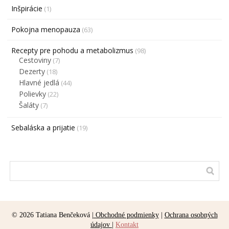
Inšpirácie
(1)
Pokojna menopauza
(63)
Recepty pre pohodu a metabolizmus
(98)
Cestoviny
(7)
Dezerty
(18)
Hlavné jedlá
(44)
Polievky
(22)
Šaláty
(7)
Sebaláska a prijatie
(19)
© 2026 Tatiana Benčeková |
Obchodné podmienky
|
Ochrana osobných
údajov
|
Kontakt