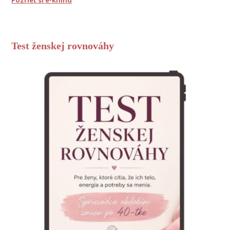
Pozrieť si e-knihu
Test ženskej rovnováhy