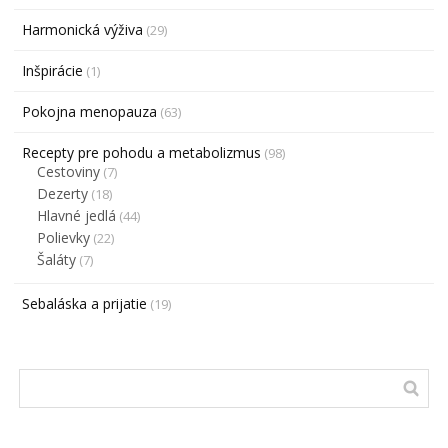
Harmonická výživa
(29)
Inšpirácie
(1)
Pokojna menopauza
(63)
Recepty pre pohodu a metabolizmus
(98)
Cestoviny
(7)
Dezerty
(18)
Hlavné jedlá
(44)
Polievky
(22)
Šaláty
(7)
Sebaláska a prijatie
(19)