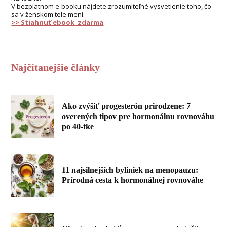
V bezplatnom e-booku nájdete zrozumiteľné vysvetlenie toho, čo
sa v ženskom tele mení.
>> Stiahnuť ebook zdarma
Najčítanejšie články
Ako zvýšiť progesterón prirodzene: 7
overených tipov pre hormonálnu rovnováhu
po 40-tke
11 najsilnejších byliniek na menopauzu:
Prírodná cesta k hormonálnej rovnováhe