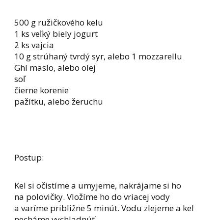
500 g ružičkového kelu
1 ks veľký biely jogurt
2 ks vajcia
10 g strúhaný tvrdý syr, alebo 1 mozzarellu
Ghí maslo, alebo olej
soľ
čierne korenie
pažítku, alebo žeruchu
Postup:
Kel si očistíme a umyjeme, nakrájame si ho
na polovičky. Vložíme ho do vriacej vody
a varíme približne 5 minút. Vodu zlejeme a kel
necháme vychladnúť.