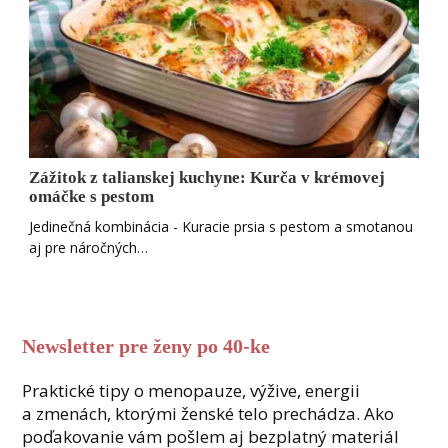
Zážitok z talianskej kuchyne: Kurča v krémovej
omáčke s pestom
Jedinečná kombinácia - Kuracie prsia s pestom a smotanou
aj pre náročných…
Newsletter pre ženy po 40-ke
Praktické tipy o menopauze, výžive, energii
a zmenách, ktorými ženské telo prechádza. Ako
poďakovanie vám pošlem aj bezplatný materiál