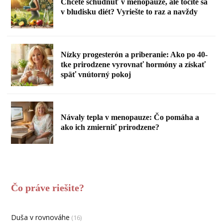
Chcete schudnúť v menopauze, ale točíte sa
v bludisku diét? Vyriešte to raz a navždy
Nízky progesterón a priberanie: Ako po 40-
tke prirodzene vyrovnať hormóny a získať
späť vnútorný pokoj
Návaly tepla v menopauze: Čo pomáha a
ako ich zmierniť prirodzene?
Čo práve riešite?
Duša v rovnováhe
(16)