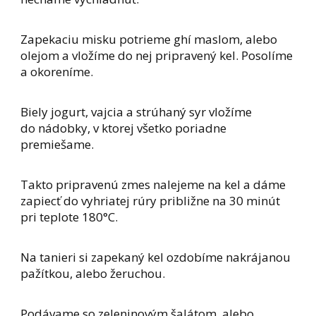
Zapekaciu misku potrieme ghí maslom, alebo
olejom a vložíme do nej pripravený kel. Posolíme
a okoreníme.
Biely jogurt, vajcia a strúhaný syr vložíme
do nádobky, v ktorej všetko poriadne
premiešame.
Takto pripravenú zmes nalejeme na kel a dáme
zapiecť do vyhriatej rúry približne na 30 minút
pri teplote 180°C.
Na tanieri si zapekaný kel ozdobíme nakrájanou
pažítkou, alebo žeruchou.
Podávame so zeleninovým šalátom, alebo